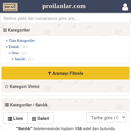
Kategoriler
» Tüm Kategoriler
» Emlak
( 32 )
» Arsa
( 22 )
» Satılık
( 22 )
Aramayı Filtrele
Kategori Vitrini
Kategoriler / Satılık
Liste
Galeri
"Satılık"
listelemesinde toplam
135
adet ilan bulundu