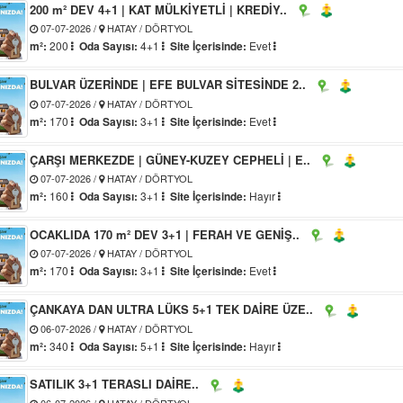
200 m² DEV 4+1 | KAT MÜLKİYETLİ | KREDİY..
07-07-2026 /
HATAY / DÖRTYOL
m²:
200
Oda Sayısı:
4+1
Site İçerisinde:
Evet
BULVAR ÜZERİNDE | EFE BULVAR SİTESİNDE 2..
07-07-2026 /
HATAY / DÖRTYOL
m²:
170
Oda Sayısı:
3+1
Site İçerisinde:
Evet
ÇARŞI MERKEZDE | GÜNEY-KUZEY CEPHELİ | E..
07-07-2026 /
HATAY / DÖRTYOL
m²:
160
Oda Sayısı:
3+1
Site İçerisinde:
Hayır
OCAKLIDA 170 m² DEV 3+1 | FERAH VE GENİŞ..
07-07-2026 /
HATAY / DÖRTYOL
m²:
170
Oda Sayısı:
3+1
Site İçerisinde:
Evet
ÇANKAYA DAN ULTRA LÜKS 5+1 TEK DAİRE ÜZE..
06-07-2026 /
HATAY / DÖRTYOL
m²:
340
Oda Sayısı:
5+1
Site İçerisinde:
Hayır
SATILIK 3+1 TERASLI DAİRE..
06-07-2026 /
HATAY / DÖRTYOL