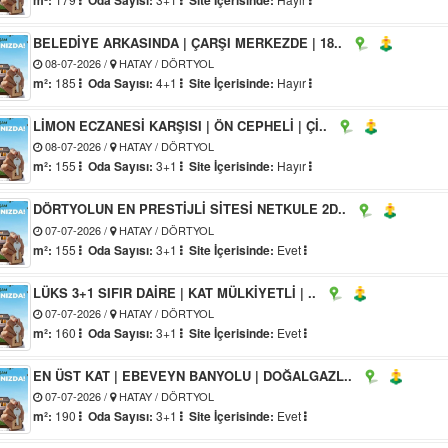
BELEDİYE ARKASINDA | ÇARŞI MERKEZDE | 18..
08-07-2026 /
HATAY / DÖRTYOL
m²:
185
Oda Sayısı:
4+1
Site İçerisinde:
Hayır
LİMON ECZANESİ KARŞISI | ÖN CEPHELİ | Çİ..
08-07-2026 /
HATAY / DÖRTYOL
m²:
155
Oda Sayısı:
3+1
Site İçerisinde:
Hayır
DÖRTYOLUN EN PRESTİJLİ SİTESİ NETKULE 2D..
07-07-2026 /
HATAY / DÖRTYOL
m²:
155
Oda Sayısı:
3+1
Site İçerisinde:
Evet
LÜKS 3+1 SIFIR DAİRE | KAT MÜLKİYETLİ | ..
07-07-2026 /
HATAY / DÖRTYOL
m²:
160
Oda Sayısı:
3+1
Site İçerisinde:
Evet
EN ÜST KAT | EBEVEYN BANYOLU | DOĞALGAZL..
07-07-2026 /
HATAY / DÖRTYOL
m²:
190
Oda Sayısı:
3+1
Site İçerisinde:
Evet