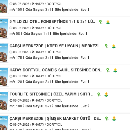
08-07-2026 /
HATAY / DÖRTYOL
m²:
150
Oda Sayısı:
3+1
Site İçerisinde:
Evet
5 YILDIZLI OTEL KONSEPTİNDE 1+1 & 2+1 LÜ..
08-07-2026 /
HATAY / DÖRTYOL
m²:
58
Oda Sayısı:
1+1
Site İçerisinde:
Evet
ÇARŞI MERKEZDE | KREDİYE UYGUN | MERKEZİ..
08-07-2026 /
HATAY / DÖRTYOL
m²:
175
Oda Sayısı:
3+1
Site İçerisinde:
Evet
HATAY DÖRTYOL ÖĞMEİŞ SAHİL SİTESİNDE DEN..
08-07-2026 /
HATAY / DÖRTYOL
m²:
120
Oda Sayısı:
2+1
Site İçerisinde:
Evet
FOURLIFE SİTESİNDE | ÖZEL YAPIM | SIFIR ..
08-07-2026 /
HATAY / DÖRTYOL
m²:
180
Oda Sayısı:
3+1
Site İçerisinde:
Evet
ÇARŞI MERKEZDE | ŞİMŞEK MARKET ÜSTÜ | DE..
08-07-2026 /
HATAY / DÖRTYOL
m²:
179
Oda Sayısı:
3+1
Site İçerisinde:
Hayır