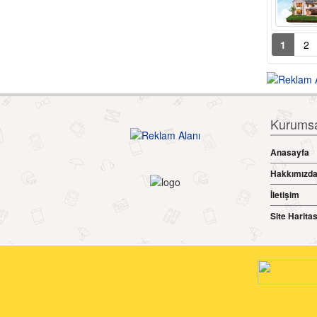
1
2
Kurumsal
Anasayfa
Hakkımızd
İletişim
Site Haritas