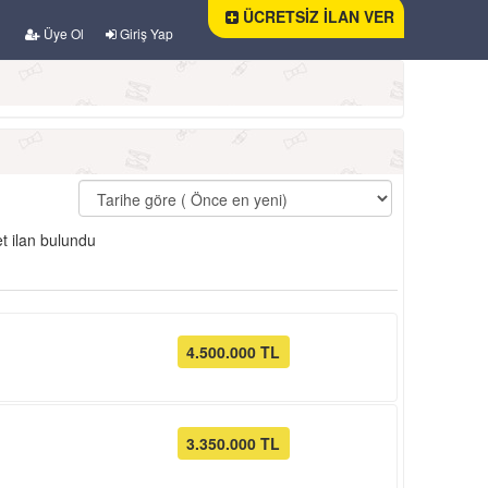
ÜCRETSİZ İLAN VER
Üye Ol
Giriş Yap
t ilan bulundu
4.500.000 TL
3.350.000 TL