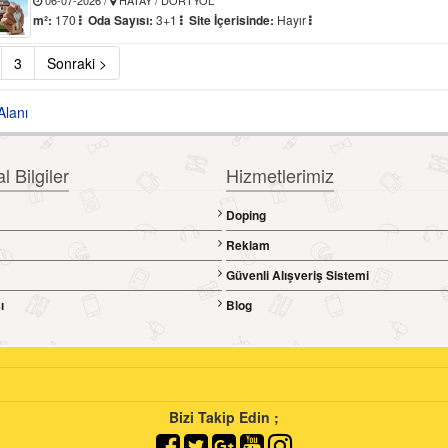
m²:
170
Oda Sayısı:
3+1
Site İçerisinde:
Hayır
3
Sonraki >
 Bilgiler
Hizmetlerimiz
Doping
a
Reklam
Güvenli Alışveriş Sistemi
ı
Blog
Bizi Takip Edin ;