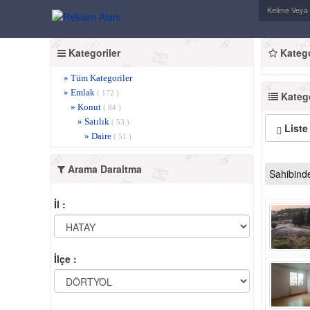
Kategoriler
Kategor
» Tüm Kategoriler
» Emlak
( 172 )
Katego
» Konut
( 84 )
» Satılık
( 53 )
Liste
» Daire
( 51 )
Arama Daraltma
Sahibind
İl :
İlçe :