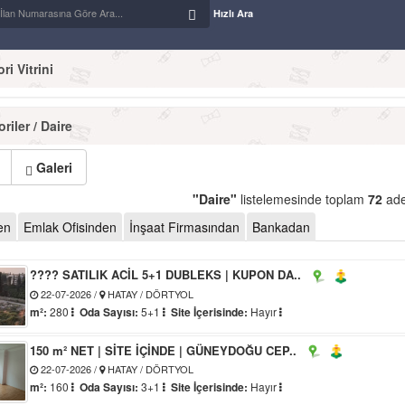
Hızlı Ara
i Vitrini
riler / Daire
Galeri
"Daire"
listelemesinde toplam
72
ade
en
Emlak Ofisinden
İnşaat Firmasından
Bankadan
???? SATILIK ACİL 5+1 DUBLEKS | KUPON DA..
22-07-2026 /
HATAY / DÖRTYOL
m²:
280
Oda Sayısı:
5+1
Site İçerisinde:
Hayır
150 m² NET | SİTE İÇİNDE | GÜNEYDOĞU CEP..
22-07-2026 /
HATAY / DÖRTYOL
m²:
160
Oda Sayısı:
3+1
Site İçerisinde:
Hayır