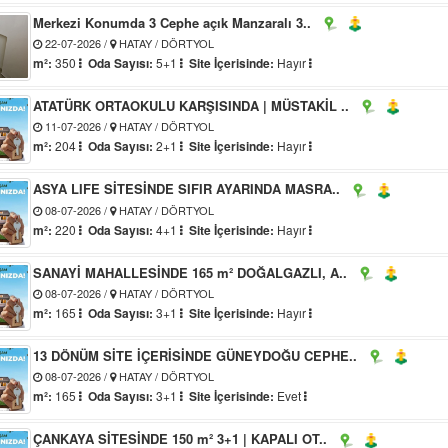
Merkezi Konumda 3 Cephe açık Manzaralı 3..
22-07-2026 /
HATAY / DÖRTYOL
m²:
350
Oda Sayısı:
5+1
Site İçerisinde:
Hayır
ATATÜRK ORTAOKULU KARŞISINDA | MÜSTAKİL ..
11-07-2026 /
HATAY / DÖRTYOL
m²:
204
Oda Sayısı:
2+1
Site İçerisinde:
Hayır
ASYA LIFE SİTESİNDE SIFIR AYARINDA MASRA..
08-07-2026 /
HATAY / DÖRTYOL
m²:
220
Oda Sayısı:
4+1
Site İçerisinde:
Hayır
SANAYİ MAHALLESİNDE 165 m² DOĞALGAZLI, A..
08-07-2026 /
HATAY / DÖRTYOL
m²:
165
Oda Sayısı:
3+1
Site İçerisinde:
Hayır
13 DÖNÜM SİTE İÇERİSİNDE GÜNEYDOĞU CEPHE..
08-07-2026 /
HATAY / DÖRTYOL
m²:
165
Oda Sayısı:
3+1
Site İçerisinde:
Evet
ÇANKAYA SİTESİNDE 150 m² 3+1 | KAPALI OT..