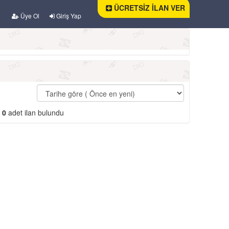
ÜCRETSİZ İLAN VER
Üye Ol
Giriş Yap
m
0
adet ilan bulundu