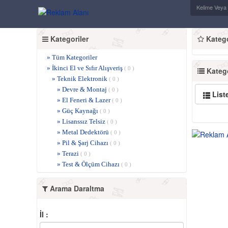
Kategoriler
Kategor
» Tüm Kategoriler
» İkinci El ve Sıfır Alışveriş
( 0 )
Katego
» Teknik Elektronik
( 0 )
» Devre & Montaj
( 0 )
List
» El Feneri & Lazer
( 0 )
» Güç Kaynağı
( 0 )
» Lisanssız Telsiz
( 0 )
» Metal Dedektörü
( 0 )
» Pil & Şarj Cihazı
( 0 )
» Terazi
( 0 )
» Test & Ölçüm Cihazı
( 0 )
Arama Daraltma
İl :