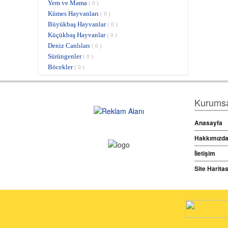
Yem ve Mama
( 0 )
Kümes Hayvanları
( 0 )
Büyükbaş Hayvanlar
( 0 )
Küçükbaş Hayvanlar
( 0 )
Deniz Canlıları
( 0 )
Sürüngenler
( 0 )
Böcekler
( 0 )
Kurumsal
Anasayfa
Hakkımızd
İletişim
Site Haritas