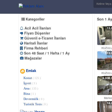
Kategoriler
Son 1 Ay
Acil Acil İlanları
13,
Fiyatı Düşenler
Güvenli e-Ticaret İlanları
Haritali İlanlar
Firma Rehberi
KUZUL
TOKİ 
Son 48 Saat
/
1 Hafta
/
1 Ay
13,
Mağazalar
Emlak
KUZUL
TOKİD
6,000,
Konut
( 125 )
İşyeri
( 3 )
Arsa
( 135 )
Bina
( 1 )
Merke
Devremülk
( 0 )
Konumd
18,
Turistik Tesis
( 0 )
Vasıta