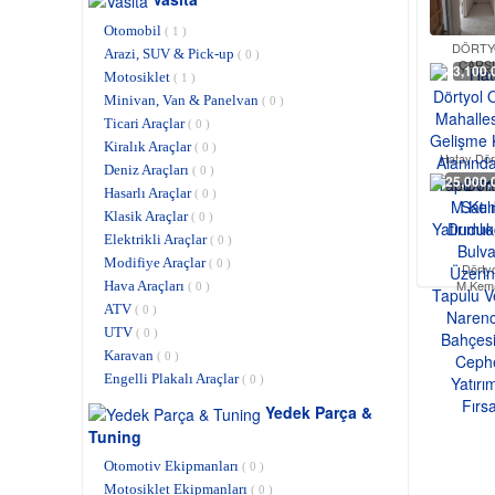
Otomobil
( 1 )
DÖRTY
Arazi, SUV & Pick-up
( 0 )
ÇARŞI 
3,100,
Motosiklet
( 1 )
Minivan, Van & Panelvan
( 0 )
Ticari Araçlar
( 0 )
Kiralık Araçlar
( 0 )
Hatay Dört
Deniz Araçları
( 0 )
25,000,
Hasarlı Araçlar
( 0 )
Klasik Araçlar
( 0 )
Elektrikli Araçlar
( 0 )
Modifiye Araçlar
( 0 )
Dörty
M.Kema
Hava Araçları
( 0 )
ATV
( 0 )
UTV
( 0 )
Karavan
( 0 )
Engelli Plakalı Araçlar
( 0 )
Yedek Parça &
Tuning
Otomotiv Ekipmanları
( 0 )
Motosiklet Ekipmanları
( 0 )