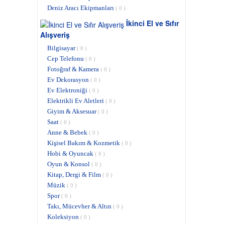
Deniz Aracı Ekipmanları
( 0 )
İkinci El ve Sıfır
Alışveriş
Bilgisayar
( 0 )
Cep Telefonu
( 0 )
Fotoğraf & Kamera
( 0 )
Ev Dekorasyon
( 0 )
Ev Elektroniği
( 0 )
Elektrikli Ev Aletleri
( 0 )
Giyim & Aksesuar
( 0 )
Saat
( 0 )
Anne & Bebek
( 0 )
Kişisel Bakım & Kozmetik
( 0 )
Hobi & Oyuncak
( 0 )
Oyun & Konsol
( 0 )
Kitap, Dergi & Film
( 0 )
Müzik
( 0 )
Spor
( 0 )
Takı, Mücevher & Altın
( 0 )
Koleksiyon
( 0 )