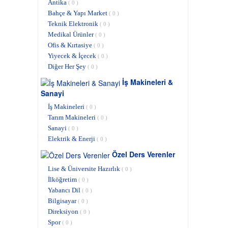
Antika
( 0 )
Bahçe & Yapı Market
( 0 )
Teknik Elektronik
( 0 )
Medikal Ürünler
( 0 )
Ofis & Kırtasiye
( 0 )
Yiyecek & İçecek
( 0 )
Diğer Her Şey
( 0 )
İş Makineleri &
Sanayi
İş Makineleri
( 0 )
Tarım Makineleri
( 0 )
Sanayi
( 0 )
Elektrik & Enerji
( 0 )
Özel Ders Verenler
Lise & Üniversite Hazırlık
( 0 )
İlköğretim
( 0 )
Yabancı Dil
( 0 )
Bilgisayar
( 0 )
Direksiyon
( 0 )
Spor
( 0 )