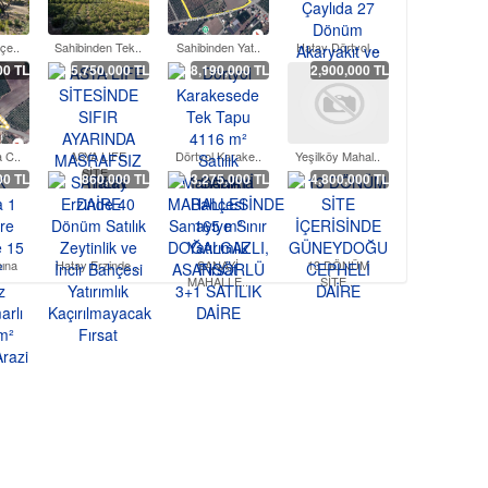
çe..
Sahibinden Tek..
Sahibinden Yat..
Hatay Dörtyol ..
00 TL
5,750,000 TL
8,190,000 TL
2,900,000 TL
 C..
ASYA LIFE
Dörtyol Karake..
Yeşilköy Mahal..
SİTE..
00 TL
860,000 TL
3,275,000 TL
4,800,000 TL
ına
Hatay Erzinde ..
SANAYİ
13 DÖNÜM
MAHALLE..
SİTE ..