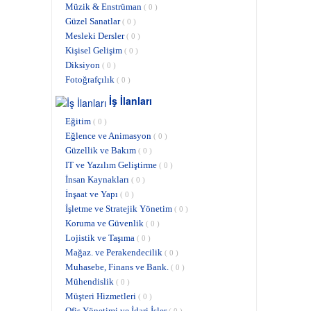
Müzik & Enstrüman
( 0 )
Güzel Sanatlar
( 0 )
Mesleki Dersler
( 0 )
Kişisel Gelişim
( 0 )
Diksiyon
( 0 )
Fotoğrafçılık
( 0 )
İş İlanları
Eğitim
( 0 )
Eğlence ve Animasyon
( 0 )
Güzellik ve Bakım
( 0 )
IT ve Yazılım Geliştirme
( 0 )
İnsan Kaynakları
( 0 )
İnşaat ve Yapı
( 0 )
İşletme ve Stratejik Yönetim
( 0 )
Koruma ve Güvenlik
( 0 )
Lojistik ve Taşıma
( 0 )
Mağaz. ve Perakendecilik
( 0 )
Muhasebe, Finans ve Bank.
( 0 )
Mühendislik
( 0 )
Müşteri Hizmetleri
( 0 )
Ofis Yönetimi ve İdari İşler
( 0 )